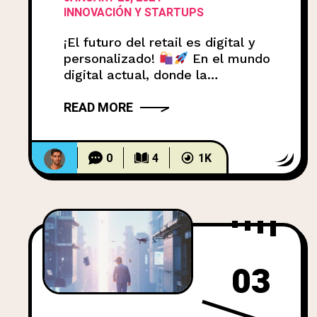
INNOVACIÓN Y STARTUPS
¡El futuro del retail es digital y
personalizado!
En el mundo
digital actual, donde la
tecnología avanza a pasos
READ MORE
agigantados, es crucial que las
empresas se adapten para
seguir siendo relevantes. Esto
es especialmente cierto en el
0
4
1K
sector retail, donde las nuevas
generaciones de consumidores,
como la Generación Alpha,
exigen experiencias interactivas,
personalizadas y
03