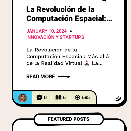
La Revolución de la
Computación Espacial:
Más allá de la Realidad
JANUARY 10, 2024
Virtual
INNOVACIÓN Y STARTUPS
La Revolución de la
Computación Espacial: Más allá
de la Realidad Virtual
La
computación espacial está en
READ MORE
boca de todos. Una gran
empresa tecnológica ha lanzado
un nuevo dispositivo que
promete revolucionar la forma
0
6
685
en que interactuamos con la
tecnología, y todos se preguntan
qué significa esto para el futuro.
FEATURED POSTS
Pero más allá del