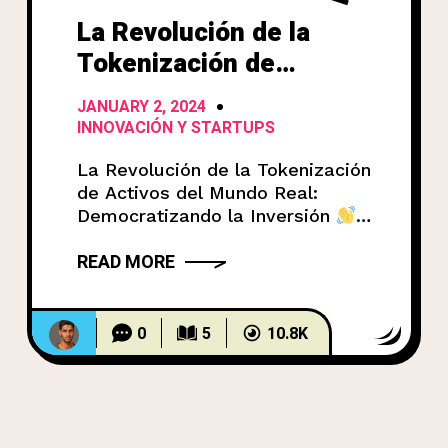
La Revolución de la
Tokenización de
Activos del Mundo Real:
JANUARY 2, 2024
Democratizando la
INNOVACIÓN Y STARTUPS
Inversión
La Revolución de la Tokenización
de Activos del Mundo Real:
Democratizando la Inversión
¡Hola a todos! En el mundo
READ MORE
digital actual, se habla mucho
de Web3, metaversos y
criptomonedas
. Si bien estos
son aspectos importantes, la
0
5
10.8K
imagen es mucho más amplia.
En esta publicación,
exploraremos un tema que está
transformando la forma en