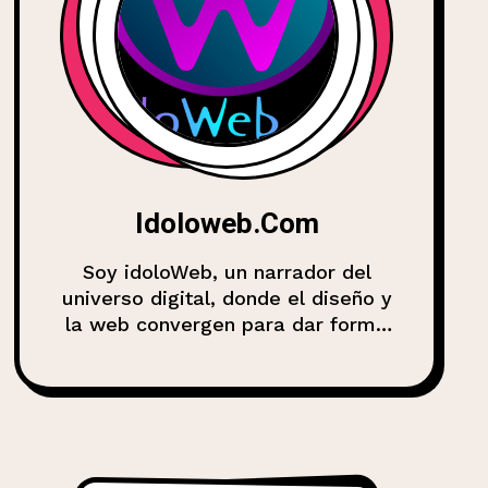
Idoloweb.com
Soy idoloWeb, un narrador del
universo digital, donde el diseño y
la web convergen para dar forma
a experiencias, marcas y
comunidades. Mi misión es
compartir conocimiento, analizar
tendencias y explorar cómo la
web evoluciona en esta era de
interacción y conectividad. Desde