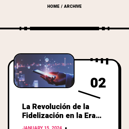
HOME
ARCHIVE
02
La Revolución de la
Fidelización en la Era
Digital: Más Allá de los
JANUARY 15, 2024