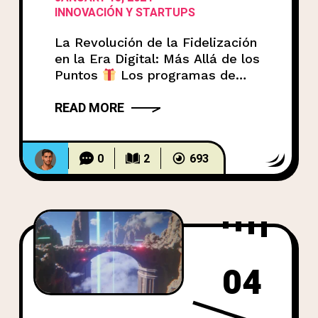
Puntos
INNOVACIÓN Y STARTUPS
La Revolución de la Fidelización
en la Era Digital: Más Allá de los
Puntos
Los programas de
fidelización tradicionales, con
READ MORE
sus tarjetas perforadas y puntos
acumulados, parecen cosa del
pasado. Si bien aún funcionan
para muchas empresas,
0
2
693
enfrentan desafíos para
mantener a los clientes
realmente comprometidos. ¿El
problema?
Los programas
tradicionales suelen ser:
04