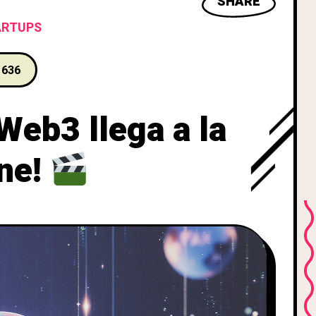
SHARE
ARTUPS
636
Web3 llega a la
ine!