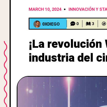
MARCH 10, 2024
INNOVACIÓN Y ST
0XDIEGO
0
3
¡La revolución 
industria del c