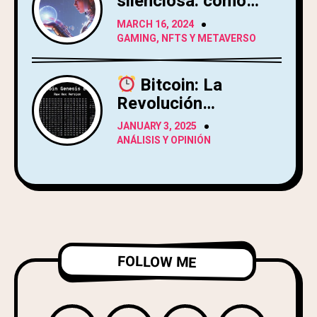
silenciosa: cómo
Web3 está
MARCH 16, 2024
transformando el
GAMING, NFTS Y METAVERSO
mundo de los
videojuegos
Bitcoin: La
Revolución
Financiera
JANUARY 3, 2025
Cypherpunk
ANÁLISIS Y OPINIÓN
FOLLOW ME