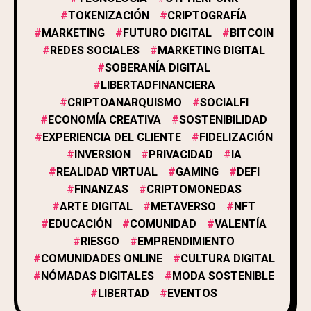
SOSTENIBILIDAD
1
TOKENIZACIÓN
CRIPTOGRAFÍA
MARKETING
FUTURO DIGITAL
BITCOIN
REDES SOCIALES
MARKETING DIGITAL
NOTICIAS
3
SOBERANÍA DIGITAL
LIBERTADFINANCIERA
CRIPTOANARQUISMO
SOCIALFI
COMUNIDAD Y EVENTOS
5
ECONOMÍA CREATIVA
SOSTENIBILIDAD
EXPERIENCIA DEL CLIENTE
FIDELIZACIÓN
GUÍAS Y EDUCACIÓN
INVERSION
PRIVACIDAD
IA
16
REALIDAD VIRTUAL
GAMING
DEFI
FINANZAS
CRIPTOMONEDAS
ARTE DIGITAL
METAVERSO
NFT
EDUCACIÓN
COMUNIDAD
VALENTÍA
RIESGO
EMPRENDIMIENTO
COMUNIDADES ONLINE
CULTURA DIGITAL
NÓMADAS DIGITALES
MODA SOSTENIBLE
LIBERTAD
EVENTOS