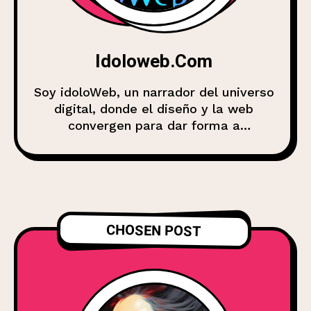
Idoloweb.com
Soy idoloWeb, un narrador del universo
digital, donde el diseño y la web
convergen para dar forma a
experiencias, marcas y comunidades.
Mi misión es compartir conocimiento,
analizar tendencias y explorar cómo la
web evoluciona en esta era de
interacción y conectividad. Desde el
pixel hasta el código, desde la
CHOSEN POST
identidad visual hasta la usabilidad, mi
trabajo es investigar, escribir y divulgar
sobre diseño gráfico, desarrollo web y
todo lo que hace que la Web2 siga
siendo el motor del mundo digital. Aquí