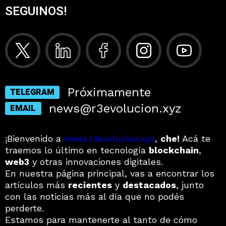
SEGUINOS!
Próximamente
TELEGRAM
news@r3evolucion.xyz
EMAIL
¡Bienvenido a
news.r3evolucion.xyz
,
che!
Acá te
traemos lo último en tecnología
blockchain
,
web3
y otras innovaciones digitales.
En nuestra página principal, vas a encontrar los
artículos más
recientes
y
destacados
, junto
con las noticias más al día que no podés
perderte.
Estamos para mantenerte al tanto de cómo