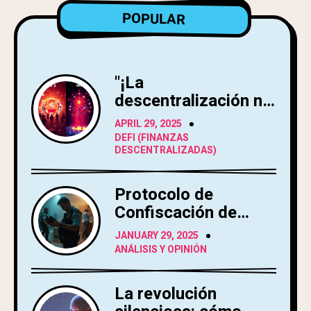
POPULAR
"¡La
descentralización no
es moda, es
APRIL 29, 2025
defensa!"
DEFI (FINANZAS
DESCENTRALIZADAS)
Protocolo de
Confiscación de
Criptoactivos
JANUARY 29, 2025
ANÁLISIS Y OPINIÓN
La revolución