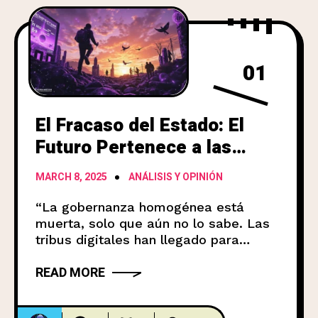
01
El Fracaso del Estado: El
Futuro Pertenece a las
Tribus Digitales
MARCH 8, 2025
ANÁLISIS Y OPINIÓN
“La gobernanza homogénea está
muerta, solo que aún no lo sabe. Las
tribus digitales han llegado para
reemplazarla.” Vivimos bajo
READ MORE
estructuras de poder caducas,
diseñadas en tiempos donde la
información era escasa y el control