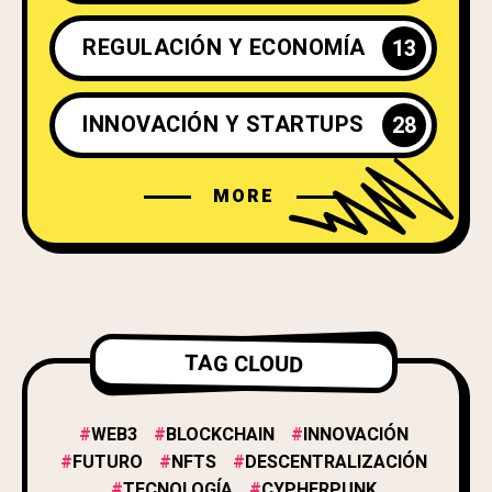
REGULACIÓN Y ECONOMÍA
13
INNOVACIÓN Y STARTUPS
28
MORE
FUTURO Y PROSPECTIVA
19
DEFI (FINANZAS DESCENTRALIZADAS)
6
GAMING, NFTS Y METAVERSO
11
TAG CLOUD
BIENESTAR
3
WEB3
BLOCKCHAIN
INNOVACIÓN
FUTURO
NFTS
DESCENTRALIZACIÓN
TECNOLOGÍA
CYPHERPUNK