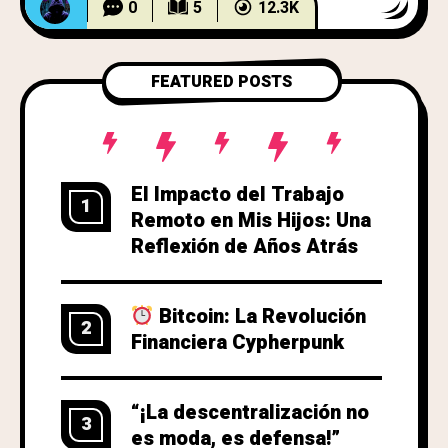
centralizado era la única opción. Hoy,
0
5
12.3K
la realidad es otra: la tecnología ha
destrozado el monopolio del
conocimiento, pero seguimos
FEATURED POSTS
El Impacto del Trabajo
1
Remoto en Mis Hijos: Una
Reflexión de Años Atrás
Bitcoin: La Revolución
2
Financiera Cypherpunk
“¡La descentralización no
3
es moda, es defensa!”