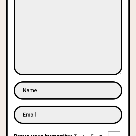
Prove your humanity:
7 + 6 =