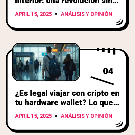
interior: una revolución sin
código
APRIL 15, 2025
ANÁLISIS Y OPINIÓN
04
¿Es legal viajar con cripto en
tu hardware wallet? Lo que
tenés que saber antes de
APRIL 15, 2025
ANÁLISIS Y OPINIÓN
cruzar fronteras