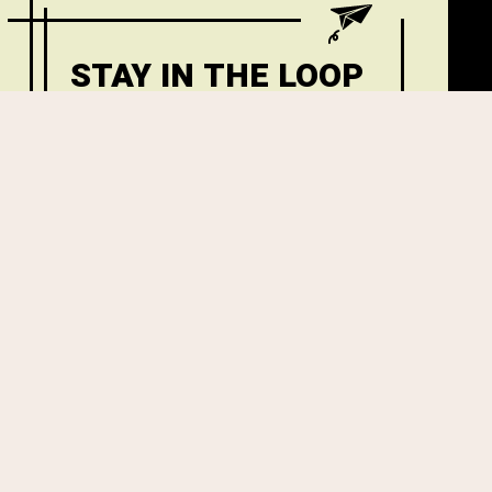
STAY IN THE LOOP
Get the latest posts delivered
right to your email.
00:00
/
00:00