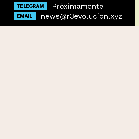
Próximamente
TELEGRAM
news@r3evolucion.xyz
EMAIL
 traemos lo último en
es digitales.
os artículos más
recientes
y
 que no podés perderte.
tas tecnologías están
chain
hasta
DeFi
,
NFTs
y
biando las reglas del juego.
descubrí lo que el
futuro
nos
TOP
eserved.