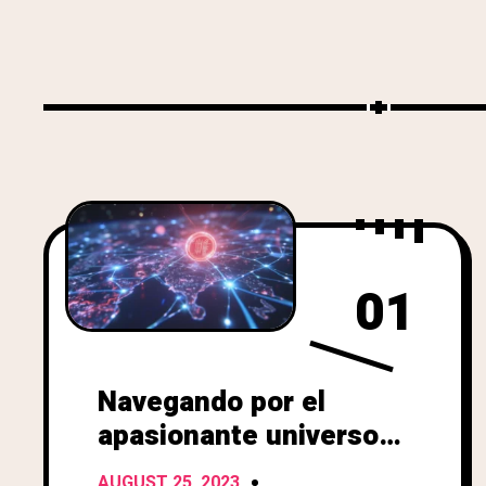
01
Navegando por el
apasionante universo
de los Tokens
AUGUST 25, 2023