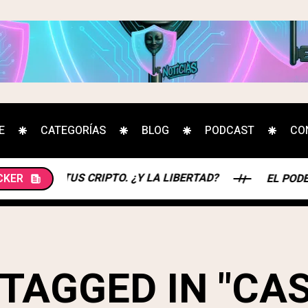
E
CATEGORÍAS
BLOG
PODCAST
CO
R TUS CRIPTO. ¿Y LA LIBERTAD?
CKER
EL PODER DE L
TAGGED IN "CA