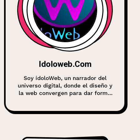
Idoloweb.com
Soy idoloWeb, un narrador del
universo digital, donde el diseño y
la web convergen para dar forma
a experiencias, marcas y
comunidades. Mi misión es
compartir conocimiento, analizar
tendencias y explorar cómo la
web evoluciona en esta era de
interacción y conectividad. Desde