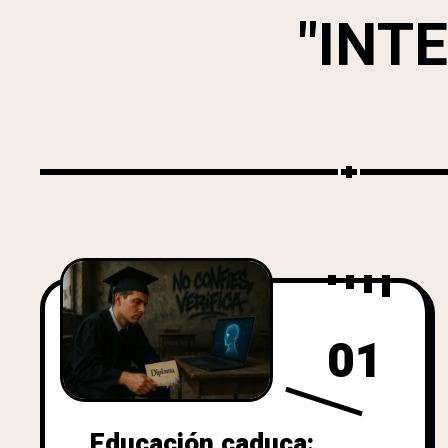
"INT
01
Educación caduca: