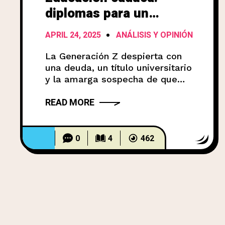
diplomas para un
mundo que ya no existe
APRIL 24, 2025
ANÁLISIS Y OPINIÓN
La Generación Z despierta con
una deuda, un título universitario
y la amarga sospecha de que
invirtió en una promesa vacía.
READ MORE
Mientras la IA reescribe las
reglas del juego laboral, ¿quién
sigue creyendo que el
conocimiento vive encerrado
0
4
462
entre muros académicos?
Cuatro años de clases, miles de
dólares en deuda, y un diploma
colgado en