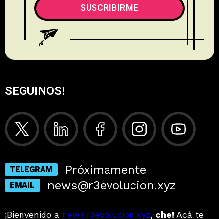
SEGUINOS!
Próximamente
TELEGRAM
news@r3evolucion.xyz
EMAIL
¡Bienvenido a
news.r3evolucion.xyz
,
che!
Acá te