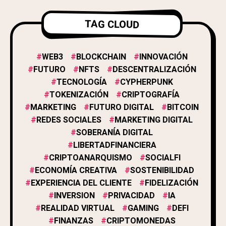
GAMING, NFTS Y METAVERSO
11
TAG CLOUD
BIENESTAR
3
WEB3
BLOCKCHAIN
INNOVACIÓN
FUTURO
NFTS
DESCENTRALIZACIÓN
TECNOLOGÍA
CYPHERPUNK
SOSTENIBILIDAD
1
TOKENIZACIÓN
CRIPTOGRAFÍA
MARKETING
FUTURO DIGITAL
BITCOIN
REDES SOCIALES
MARKETING DIGITAL
NOTICIAS
3
SOBERANÍA DIGITAL
LIBERTADFINANCIERA
CRIPTOANARQUISMO
SOCIALFI
COMUNIDAD Y EVENTOS
5
ECONOMÍA CREATIVA
SOSTENIBILIDAD
EXPERIENCIA DEL CLIENTE
FIDELIZACIÓN
GUÍAS Y EDUCACIÓN
INVERSION
PRIVACIDAD
IA
16
REALIDAD VIRTUAL
GAMING
DEFI
FINANZAS
CRIPTOMONEDAS