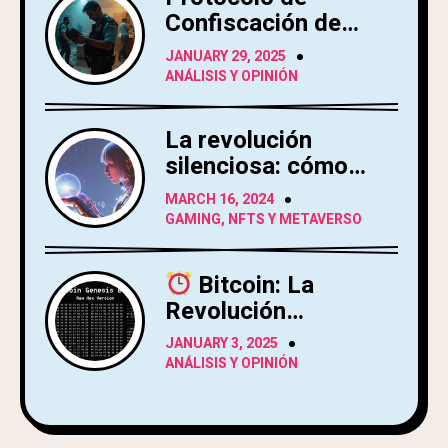
Confiscación de
Criptoactivos
JANUARY 29, 2025
ANÁLISIS Y OPINIÓN
La revolución
silenciosa: cómo
Web3 está
MARCH 16, 2024
transformando el
GAMING, NFTS Y METAVERSO
mundo de los
videojuegos
Bitcoin: La
Revolución
Financiera
JANUARY 3, 2025
Cypherpunk
ANÁLISIS Y OPINIÓN