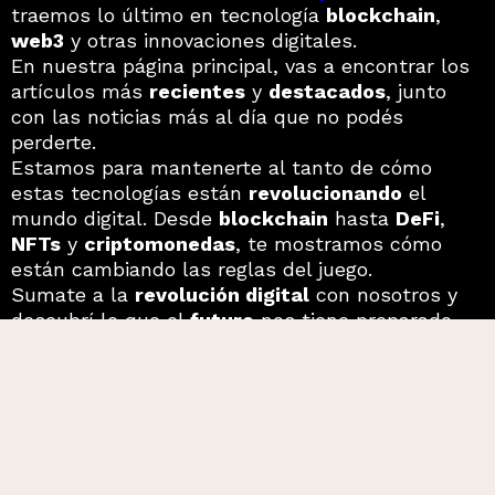
traemos lo último en tecnología
blockchain
,
web3
y otras innovaciones digitales.
En nuestra página principal, vas a encontrar los
artículos más
recientes
y
destacados
, junto
con las noticias más al día que no podés
perderte.
Estamos para mantenerte al tanto de cómo
estas tecnologías están
revolucionando
el
mundo digital. Desde
blockchain
hasta
DeFi
,
NFTs
y
criptomonedas
, te mostramos cómo
están cambiando las reglas del juego.
Sumate a la
revolución digital
con nosotros y
descubrí lo que el
futuro
nos tiene preparado.
A
TOP
00:0
u
d
Copyright © 2024 R3Evolucion.xyz All rights
i
reserved.
00:
o
P