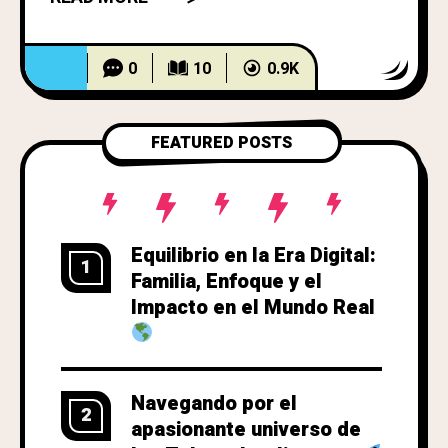
libertad total.” Nosotros, los individuos
libres del ciberespacio, herederos de
los cypherpunks, exiliados del estado
0
10
0.9K
de vigilancia y arquitectos de redes
soberanas, declaramos nuestra
emancipación absoluta del orden
FEATURED POSTS
piramidal, centralizado
Equilibrio en la Era Digital:
1
Familia, Enfoque y el
Impacto en el Mundo Real
Navegando por el
2
apasionante universo de