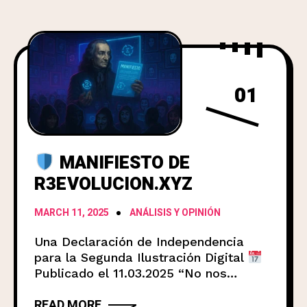
01
MANIFIESTO DE
R3EVOLUCION.XYZ
MARCH 11, 2025
ANÁLISIS Y OPINIÓN
Una Declaración de Independencia
para la Segunda Ilustración Digital
Publicado el 11.03.2025 “No nos
detendremos hasta que alguien, en
READ MORE
cualquier lugar, pueda experimentar la