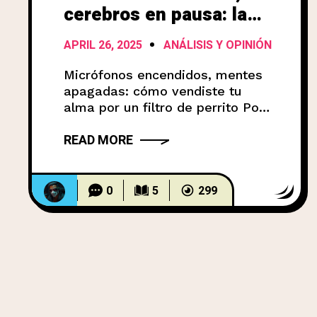
cerebros en pausa: la
sumisión digital que
APRIL 26, 2025
ANÁLISIS Y OPINIÓN
aceptaste”
Micrófonos encendidos, mentes
apagadas: cómo vendiste tu
alma por un filtro de perrito Por
quien ya no tiene paciencia para
READ MORE
diplomacias inútiles. Mientras
bailás en TikTok, ellos etiquetan
tus miedos. Mientras compartís
memes en Instagram, ellos
0
5
299
venden tu tristeza. Mientras
buscás recetas en Google, ellos
ajustan el precio de tu libertad.
Las redes sociales no