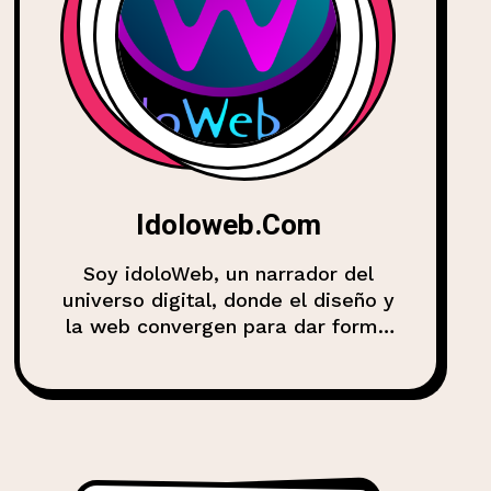
Idoloweb.com
Soy idoloWeb, un narrador del
universo digital, donde el diseño y
la web convergen para dar forma
a experiencias, marcas y
comunidades. Mi misión es
compartir conocimiento, analizar
tendencias y explorar cómo la
web evoluciona en esta era de
interacción y conectividad. Desde